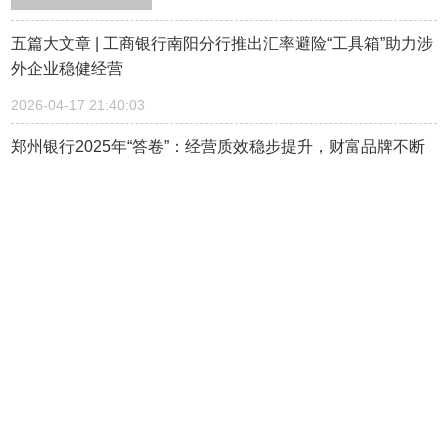
五篇大文章 | 工商银行南阳分行推出汇率避险“工具箱”助力涉
外企业稳健经营
2026-04-17 21:40:03
郑州银行2025年“答卷”：经营质效稳步提升，财富品牌不断
升级
2026-04-17 12:25:38
郑州银行2025年的“平衡法则”：稳中见韧 量质双升
2026-04-17 12:24:10
浦发银行郑州分行：普惠金融润中原 护航粮仓兴乡村
2026-04-14 14:05:52
工商银行周口分行：特色产品适配企业需求 高效服务助企纾
困解难