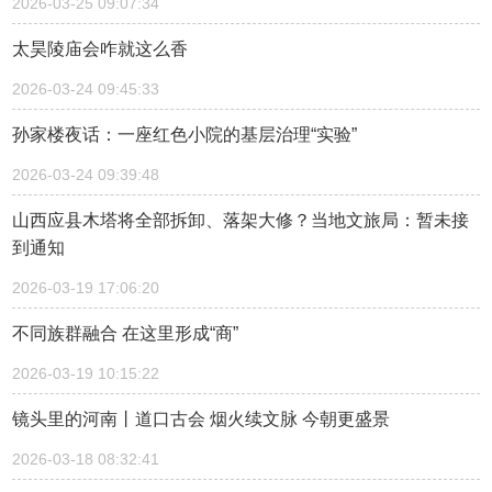
2026-03-25 09:07:34
太昊陵庙会咋就这么香
2026-03-24 09:45:33
孙家楼夜话：一座红色小院的基层治理“实验”
2026-03-24 09:39:48
山西应县木塔将全部拆卸、落架大修？当地文旅局：暂未接
到通知
2026-03-19 17:06:20
不同族群融合 在这里形成“商”
2026-03-19 10:15:22
镜头里的河南丨道口古会 烟火续文脉 今朝更盛景
2026-03-18 08:32:41