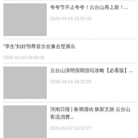
夸夸节不止夸夸！云台山再上新！...
2026-04-06 16:02:49
“孪生”妇好鸮尊首次在豫合璧展出
2026-04-03 09:00:35
云台山清明假期游玩攻略【必看版】...
2026-04-02 16:23:26
河南日报 | 春潮涌动 焕新文旅 云台山
客流消费...
2026-04-02 16:16:27