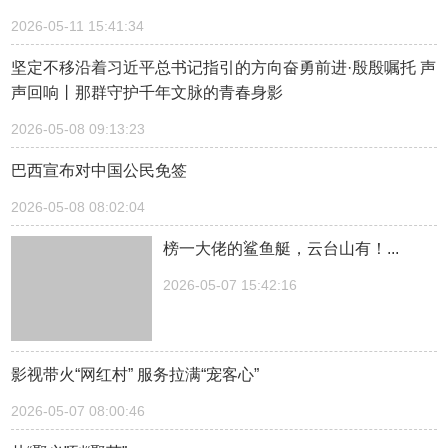
2026-05-11 15:41:34
坚定不移沿着习近平总书记指引的方向奋勇前进·殷殷嘱托 声
声回响丨那群守护千年文脉的青春身影
2026-05-08 09:13:23
巴西宣布对中国公民免签
2026-05-08 08:02:04
榜一大佬的鲨鱼艇，云台山有！...
2026-05-07 15:42:16
影视带火“网红村” 服务拉满“宠客心”
2026-05-07 08:00:46