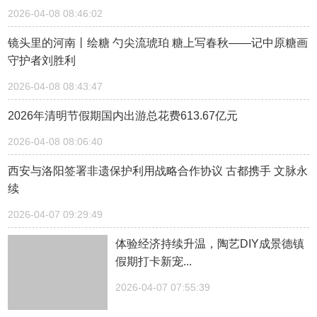
2026-04-08 08:46:02
镜头里的河南丨绘糖 勺尖流琥珀 糖上写春秋——记中原糖画
守护者刘胜利
2026-04-08 08:43:47
2026年清明节假期国内出游总花费613.67亿元
2026-04-08 08:06:40
西安与洛阳签署非遗保护利用战略合作协议 古都携手 文脉永
续
2026-04-07 09:29:49
体验经济持续升温，陶艺DIY成景德镇
假期打卡新宠...
2026-04-07 07:55:39