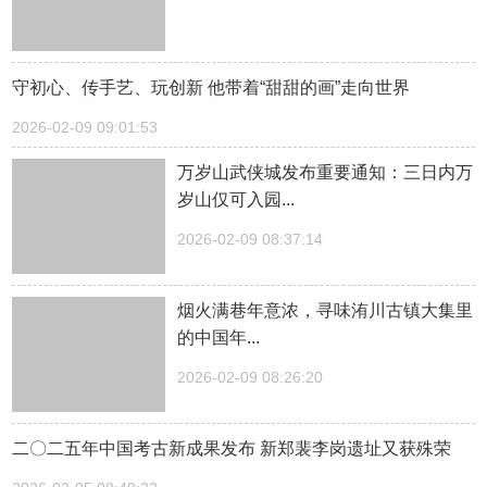
守初心、传手艺、玩创新 他带着“甜甜的画”走向世界
2026-02-09 09:01:53
万岁山武侠城发布重要通知：三日内万
岁山仅可入园...
2026-02-09 08:37:14
烟火满巷年意浓，寻味洧川古镇大集里
的中国年...
2026-02-09 08:26:20
二〇二五年中国考古新成果发布 新郑裴李岗遗址又获殊荣