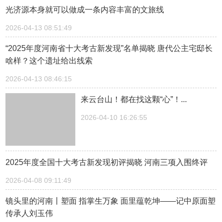
光济源本身就可以做成一条内容丰富的文旅线
2026-04-13 08:51:49
“2025年度河南省十大考古新发现”名单揭晓 唐代公主宅邸长
啥样？这个遗址给出线索
2026-04-13 08:46:15
来云台山！都在找这颗“心”！...
2026-04-10 16:26:55
2025年度全国十大考古新发现初评揭晓 河南三项入围终评
2026-04-08 09:11:49
镜头里的河南丨塑面 指掌生万象 面里蕴乾坤——记中原面塑
传承人刘玉伟