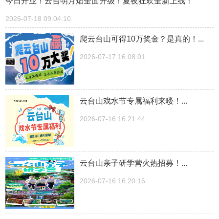
今日开业！云台明月焰全面升级！夏夜狂欢全新上线！
2026-07-18 09:04:10
爬云台山可得10万奖金？是真的！...
2026-07-17 16:08:01
云台山戏水节专属福利来喽！...
2026-07-16 16:21:44
云台山亲子研学营火热招募！...
2026-07-16 16:20:16