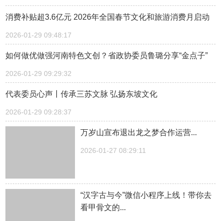
消费补贴超3.6亿元 2026年全国春节文化和旅游消费月启动
2026-01-29 09:48:17
如何做优做强河南特色文创？省政协委员鲁璐分享“金点子”
2026-01-29 09:29:32
代表委员心声丨传承三苏文脉 弘扬东坡文化
2026-01-29 09:28:37
万岁山宣布退出龙之梦合作运营...
2026-01-27 08:29:11
“汉字古与今”微信小程序上线！带你去
看甲骨文的...