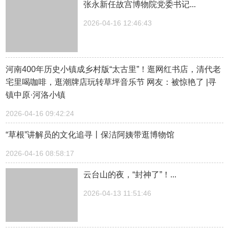
张永新任故宫博物院党委书记...
2026-04-16 12:46:43
河南400年历史小镇成乡村版“太古里”！逛网红书店，清代老
宅里喝咖啡，逛潮牌店玩转草坪音乐节 网友：被惊艳了 |寻
镇中原·河洛小镇
2026-04-16 09:42:24
“草根”讲解员的文化追寻丨保洁阿姨带逛博物馆
2026-04-16 08:58:17
云台山的夜，“封神了”！...
2026-04-13 11:51:46