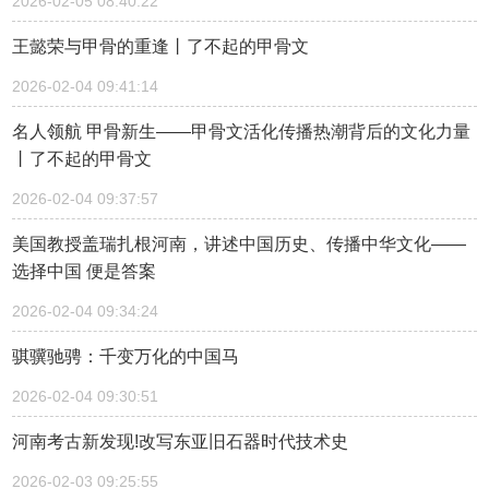
2026-02-05 08:40:22
王懿荣与甲骨的重逢丨了不起的甲骨文
2026-02-04 09:41:14
名人领航 甲骨新生——甲骨文活化传播热潮背后的文化力量
丨了不起的甲骨文
2026-02-04 09:37:57
美国教授盖瑞扎根河南，讲述中国历史、传播中华文化——
选择中国 便是答案
2026-02-04 09:34:24
骐骥驰骋：千变万化的中国马
2026-02-04 09:30:51
河南考古新发现!改写东亚旧石器时代技术史
2026-02-03 09:25:55