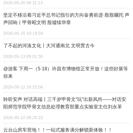
2026-05-20 08:11:13
坚定不移沿着习近平总书记指引的方向奋勇前进·殷殷嘱托 声
声回响丨甲骨昭文明 殷墟续华章
2026-05-15 10:19:58
了不起的河洛文化丨大河通南北 文明贯古今
2026-05-13 09:01:30
@游客 下周一（5·18）许昌市博物馆正常开放！这些好展等
你来
2026-05-12 10:23:06
聆听安声 对话高端丨三千岁甲骨文“玩”出新风尚——对话安
阳师范学院甲骨文信息处理教育部重点实验室主任刘永革
2026-05-12 08:25:22
云台山房车营地！！一站式服务满分解锁新体验！！