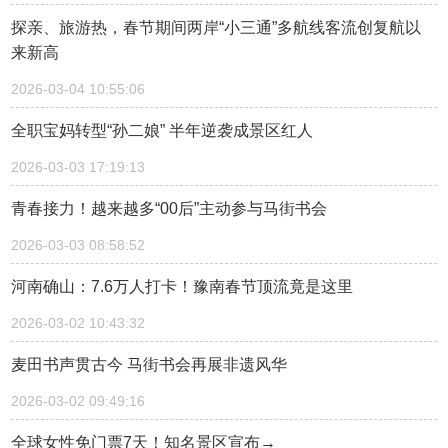
探亲、旅游热，春节期间两岸“小三通”多航线客流创复航以
来新高
2026-03-04 10:55:06
全职宝妈转型“孙二娘” 半年逆袭成景区红人
2026-03-03 17:19:13
青春接力！越来越多“00后”主动参与马街书会
2026-03-03 08:58:52
河南确山：7.6万人打卡！豫南春节顶流竟是这里
2026-03-02 10:43:32
麦田书声贯古今 马街书会再展非遗风华
2026-03-02 09:49:16
全球女性免门票7天！知名景区宣布→