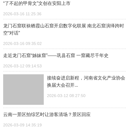
“了不起的甲骨文”文创在安阳上市
2026-03-16 11:25:36
龙门石窟联袂栖霞山石窟开启数字化联展 南北石窟演绎跨时
空“对话”
2026-03-16 09:35:02
走近龙门石窟“姊妹窟”——巩县石窟 一窟藏尽千年史
2026-03-12 09:14:53
接续奋进启新程，河南省文化产业协会
换届大会召开...
2026-03-12 08:27:50
云南一景区拍综艺时让游客清场？景区回应
2026-03-09 14:35:19