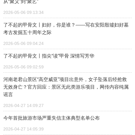
从“聚义”到“聚艺”
2026-05-06 09:13:34
了不起的甲骨文丨妇好，你是谁？——写在安阳殷墟妇好墓
考古发掘五十周年之际
2026-05-06 09:04:24
了不起的甲骨文丨指尖“读”甲骨 深情写芳华
2026-05-06 09:02:59
河南老君山景区“高空威亚”项目出意外，女子坠落后经抢救
无效身亡？官方回应：景区无此类游乐项目，网传内容纯属
谣言
2026-04-27 14:09:27
今年首批旅游市场严重失信主体典型名单公布
2026-04-27 14:05:39