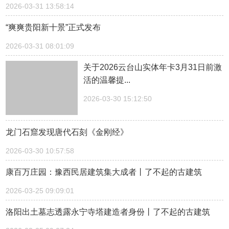
2026-03-31 13:58:14
“爽爽贵阳新十景”正式发布
2026-03-31 08:01:09
关于2026云台山实体年卡3月31日前激
活的温馨提...
2026-03-30 15:12:50
龙门石窟发现唐代石刻《金刚经》
2026-03-30 10:57:58
康百万庄园：豫西民居建筑集大成者丨了不起的古建筑
2026-03-25 09:09:01
洛阳出土墓志透露永宁寺塔建造者身份丨了不起的古建筑