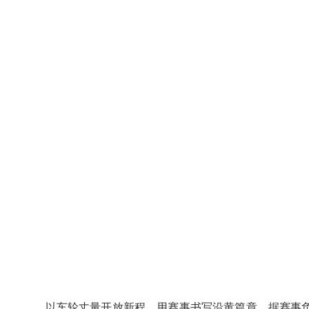
以车轮丈量开放新程，用赛事书写沿黄篇章。据赛事