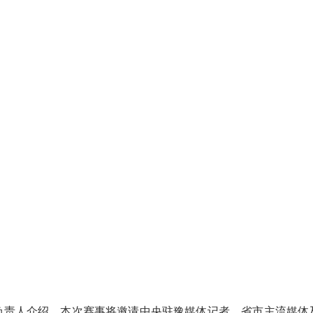
负责人介绍，本次赛事将邀请中央驻豫媒体记者、省市主流媒体